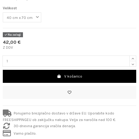
Velikost
Na zalogi
42,00 €
Z DDV
V košarico
Ponujamo brezplačno dostavo v države EU. Uporabite kodo
FREESHIPPINGEU ob zaključku nakupa. Velja za naročila nad 100 €.
30-dnevna garancija vračila denarja.
Varno plačilo.