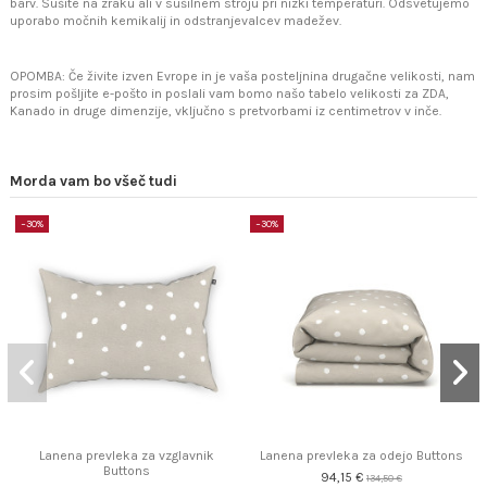
barv. Sušite na zraku ali v sušilnem stroju pri nizki temperaturi. Odsvetujemo
uporabo močnih kemikalij in odstranjevalcev madežev.
OPOMBA: Če živite izven Evrope in je vaša posteljnina drugačne velikosti, nam
prosim pošljite e-pošto in poslali vam bomo našo tabelo velikosti za ZDA,
Kanado in druge dimenzije, vključno s pretvorbami iz centimetrov v inče.
Morda vam bo všeč tudi
−30%
−30%
Lanena prevleka za vzglavnik
Lanena prevleka za odejo Buttons
Buttons
94,15 €
134,50 €