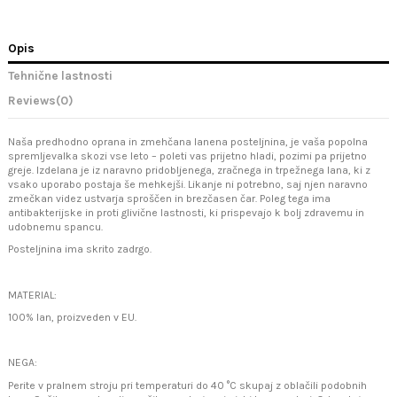
Opis
Tehnične lastnosti
Reviews
(0)
Naša predhodno oprana in zmehčana lanena posteljnina, je vaša popolna
spremljevalka skozi vse leto – poleti vas prijetno hladi, pozimi pa prijetno
greje. Izdelana je iz naravno pridobljenega, zračnega in trpežnega lana, ki z
vsako uporabo postaja še mehkejši. Likanje ni potrebno, saj njen naravno
zmečkan videz ustvarja sproščen in brezčasen čar. Poleg tega ima
antibakterijske in proti glivične lastnosti, ki prispevajo k bolj zdravemu in
udobnemu spancu.
Posteljnina ima skrito zadrgo.
MATERIAL:
100% lan, proizveden v EU.
NEGA:
Perite v pralnem stroju pri temperaturi do 40 °C skupaj z oblačili podobnih