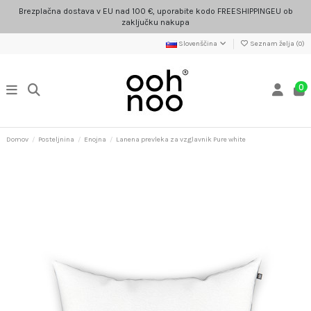
Brezplačna dostava v EU nad 100 €, uporabite kodo FREESHIPPINGEU ob
zaključku nakupa
Slovenščina
Seznam želja (
0
)
0
Domov
Posteljnina
Enojna
Lanena prevleka za vzglavnik Pure white