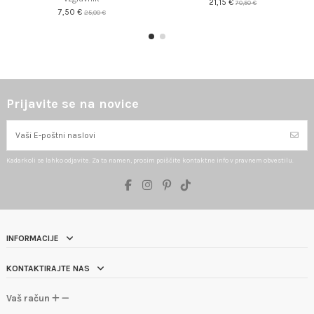
21,15 €
70,50 €
7,50 €
25,00 €
Prijavite se na novice
Kadarkoli se lahko odjavite. Za ta namen, prosim poiščite kontaktne info v pravnem obvestilu.
INFORMACIJE
KONTAKTIRAJTE NAS
Vaš račun