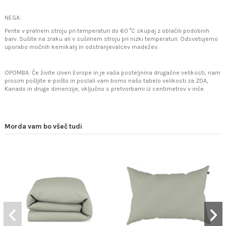
NEGA:
Perite v pralnem stroju pri temperaturi do 60 °C skupaj z oblačili podobnih
barv. Sušite na zraku ali v sušilnem stroju pri nizki temperaturi. Odsvetujemo
uporabo močnih kemikalij in odstranjevalcev madežev.
OPOMBA: Če živite izven Evrope in je vaša posteljnina drugačne velikosti, nam
prosim pošljite e-pošto in poslali vam bomo našo tabelo velikosti za ZDA,
Kanado in druge dimenzije, vključno s pretvorbami iz centimetrov v inče.
Morda vam bo všeč tudi