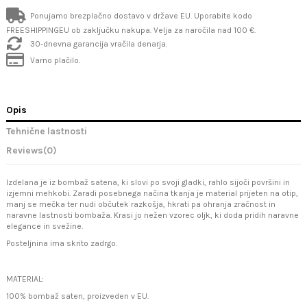
Ponujamo brezplačno dostavo v države EU. Uporabite kodo
FREESHIPPINGEU ob zaključku nakupa. Velja za naročila nad 100 €.
30-dnevna garancija vračila denarja.
Varno plačilo.
Opis
Tehnične lastnosti
Reviews
(0)
Izdelana je iz bombaž satena, ki slovi po svoji gladki, rahlo sijoči površini in
izjemni mehkobi. Zaradi posebnega načina tkanja je material prijeten na otip,
manj se mečka ter nudi občutek razkošja, hkrati pa ohranja zračnost in
naravne lastnosti bombaža. Krasi jo nežen vzorec oljk, ki doda pridih naravne
elegance in svežine.
Posteljnina ima skrito zadrgo.
MATERIAL:
100% bombaž saten, proizveden v EU.