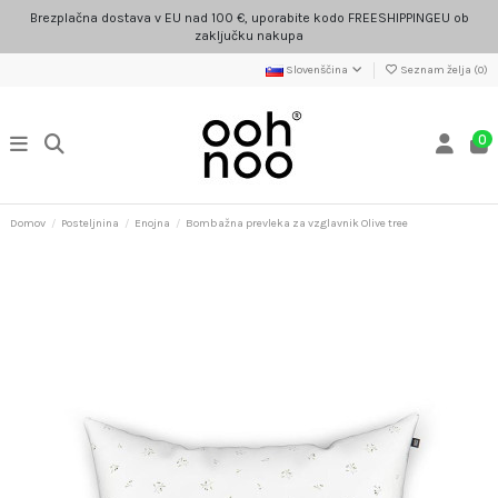
Brezplačna dostava v EU nad 100 €, uporabite kodo FREESHIPPINGEU ob
zaključku nakupa
Slovenščina
Seznam želja (
0
)
0
Domov
Posteljnina
Enojna
Bombažna prevleka za vzglavnik Olive tree