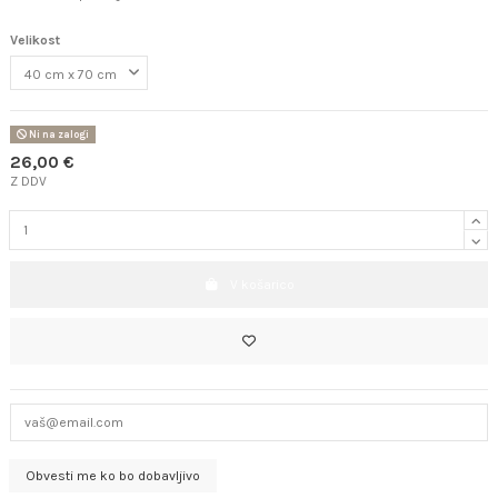
Velikost
Ni na zalogi
26,00 €
Z DDV
V košarico