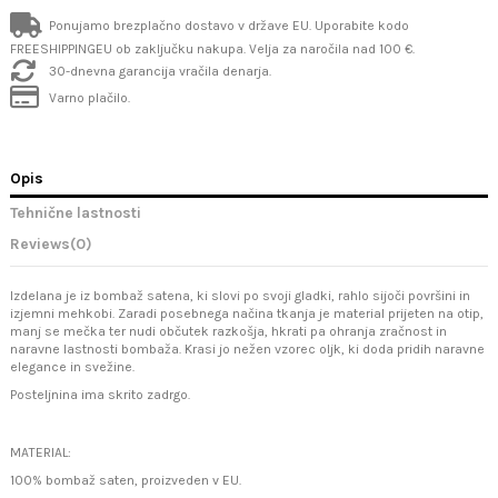
Ponujamo brezplačno dostavo v države EU. Uporabite kodo
FREESHIPPINGEU ob zaključku nakupa. Velja za naročila nad 100 €.
30-dnevna garancija vračila denarja.
Varno plačilo.
Opis
Tehnične lastnosti
Reviews
(0)
Izdelana je iz bombaž satena, ki slovi po svoji gladki, rahlo sijoči površini in
izjemni mehkobi. Zaradi posebnega načina tkanja je material prijeten na otip,
manj se mečka ter nudi občutek razkošja, hkrati pa ohranja zračnost in
naravne lastnosti bombaža. Krasi jo nežen vzorec oljk, ki doda pridih naravne
elegance in svežine.
Posteljnina ima skrito zadrgo.
MATERIAL:
100% bombaž saten, proizveden v EU.