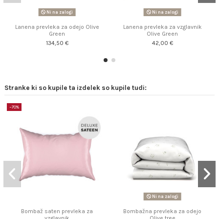
Ni na zalogi
Ni na zalogi
Lanena prevleka za odejo Olive
Lanena prevleka za vzglavnik
Green
Olive Green
134,50 €
42,00 €
Stranke ki so kupile ta izdelek so kupile tudi:
−70%
Ni na zalogi
Bombaž saten prevleka za
Bombažna prevleka za odejo
vzglavnik
Olive tree