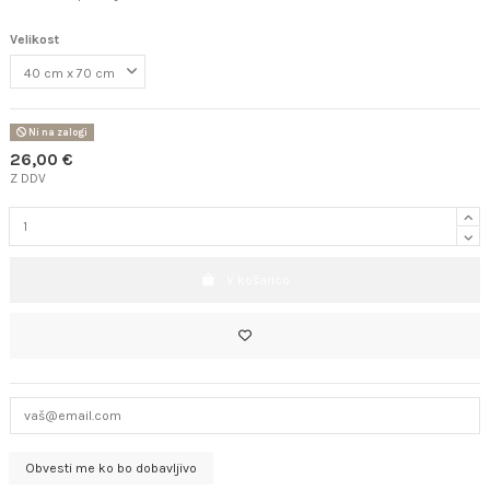
Velikost
Ni na zalogi
26,00 €
Z DDV
V košarico