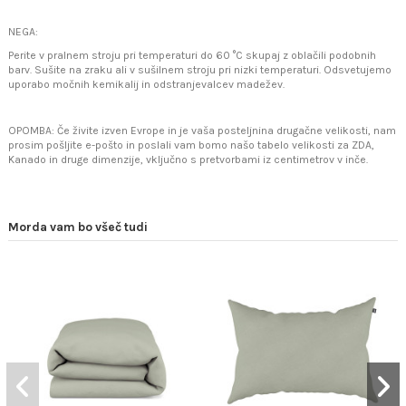
NEGA:
Perite v pralnem stroju pri temperaturi do 60 °C skupaj z oblačili podobnih
barv. Sušite na zraku ali v sušilnem stroju pri nizki temperaturi. Odsvetujemo
uporabo močnih kemikalij in odstranjevalcev madežev.
OPOMBA: Če živite izven Evrope in je vaša posteljnina drugačne velikosti, nam
prosim pošljite e-pošto in poslali vam bomo našo tabelo velikosti za ZDA,
Kanado in druge dimenzije, vključno s pretvorbami iz centimetrov v inče.
Morda vam bo všeč tudi