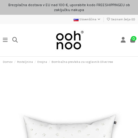
Brezplačna dostava v EU nad 100 €, uporabite kodo FREESHIPPINGEU ob
zaključku nakupa
Slovenščina
Seznam želja (
0
)
0
Domov
Posteljnina
Enojna
Bombažna prevleka za vzglavnik Olive tree