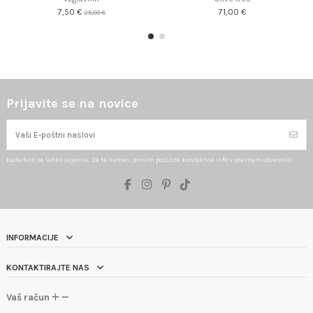
7,50 €
71,00 €
25,00 €
Prijavite se na novice
Kadarkoli se lahko odjavite. Za ta namen, prosim poiščite kontaktne info v pravnem obvestilu.
INFORMACIJE
KONTAKTIRAJTE NAS
Vaš račun