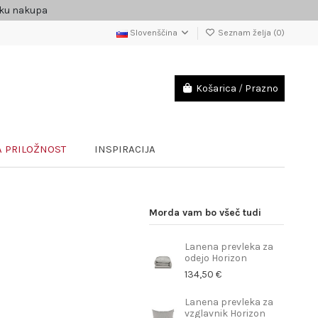
čku nakupa
Slovenščina
Seznam želja (
0
)
Košarica
/
Prazno
 PRILOŽNOST
INSPIRACIJA
Morda vam bo všeč tudi
Lanena prevleka za
odejo Horizon
134,50 €
Lanena prevleka za
vzglavnik Horizon