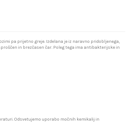
imi pa prijetno greje. Izdelana je iz naravno pridobljenega,
proščen in brezčasen čar. Poleg tega ima antibakterijske in
mperaturi. Odsvetujemo uporabo močnih kemikalij in