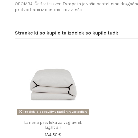
OPOMBA: Če živite izven Evrope in je vaša posteljnina drugačne
pretvorbami iz centimetrov v inče.
Stranke ki so kupile ta izdelek so kupile tudi:
Izdelek je dobavljiv v različnih variacijah
Lanena prevleka za vzglavnik
Light air
134,50 €