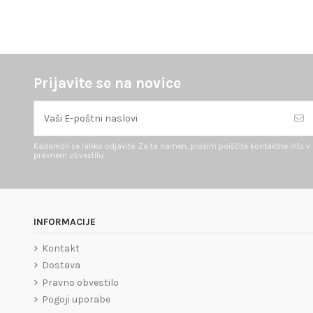
Prijavite se na novice
Kadarkoli se lahko odjavite. Za ta namen, prosim poiščite kontaktne info v
pravnem obvestilu.
INFORMACIJE
Kontakt
Dostava
Pravno obvestilo
Pogoji uporabe