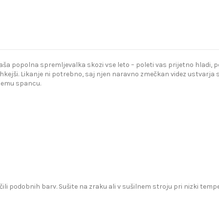
popolna spremljevalka skozi vse leto – poleti vas prijetno hladi, poz
kejši. Likanje ni potrebno, saj njen naravno zmečkan videz ustvarja s
bnemu spancu.
čili podobnih barv. Sušite na zraku ali v sušilnem stroju pri nizki te