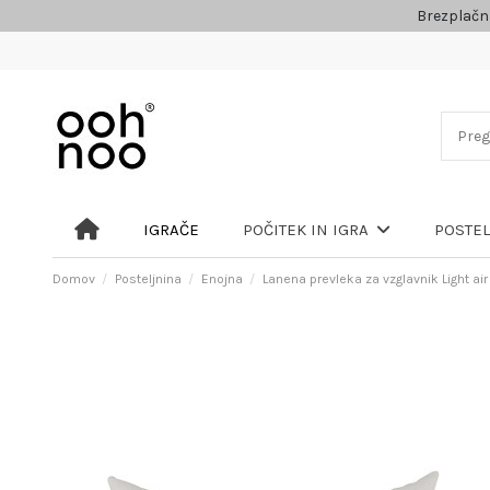
Brezplačn
IGRAČE
POČITEK IN IGRA
POSTE
Domov
Posteljnina
Enojna
Lanena prevleka za vzglavnik Light air