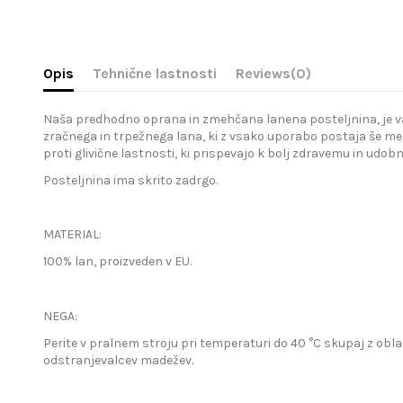
Opis
Tehnične lastnosti
Reviews
(0)
Naša predhodno oprana in zmehčana lanena posteljnina, je vaša 
zračnega in trpežnega lana, ki z vsako uporabo postaja še meh
proti glivične lastnosti, ki prispevajo k bolj zdravemu in udo
Posteljnina ima skrito zadrgo.
MATERIAL:
100% lan, proizveden v EU.
NEGA:
Perite v pralnem stroju pri temperaturi do 40 °C skupaj z obla
odstranjevalcev madežev.