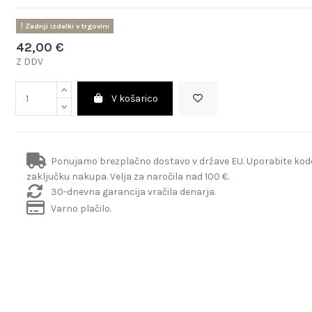
Zadnji izdelki v trgovini
42,00 €
Z DDV
V košarico
Ponujamo brezplačno dostavo v države EU. Uporabite ko
zaključku nakupa. Velja za naročila nad 100 €.
30-dnevna garancija vračila denarja.
Varno plačilo.