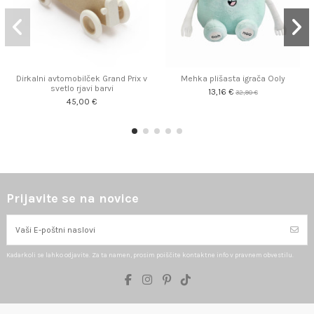
Dirkalni avtomobilček Grand Prix v
Mehka plišasta igrača Ooly
svetlo rjavi barvi
13,16 €
32,90 €
45,00 €
Prijavite se na novice
Kadarkoli se lahko odjavite. Za ta namen, prosim poiščite kontaktne info v pravnem obvestilu.