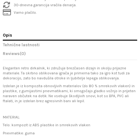
30-dnevna garancija vračila denarja.
Varno plačilo.
Opis
Tehnične lastnosti
Reviews
(0)
Eleganten retro dirkalnik, ki združuje brezčasen dizajn in okolju prijazne
materiale. Ta skrbno oblikovana igrača je primerna tako za igro kot tudi za
dekoracijo, zato bo navdušila otroke in ljubitelje lepega oblikovanja.
Izdelan je iz kompozita obnovljivih materialov (do 80 % smrekovih vlaken) in
plastike, z gumijastimi pnevmatikami, ki omogočajo gladko vožnjo in prijeten
naraven občutek na dotik. Ne vsebuje škodljivih snovi, kot so BPA, PVC ali
ftalati, in je izdelan brez agresivnih barv ali lepil.
MATERIAL:
Telo: kompozit iz ABS plastike in smrekovih vlaken
Pnevmatike: guma