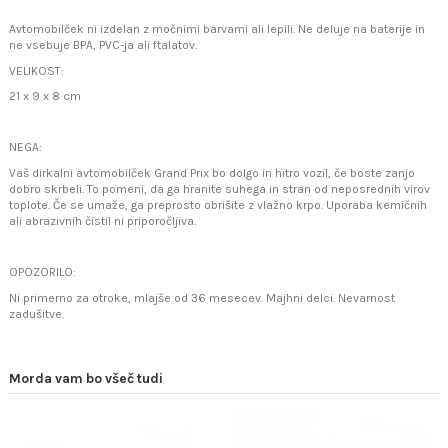
Avtomobilček ni izdelan z močnimi barvami ali lepili. Ne deluje na baterije in
ne vsebuje BPA, PVC-ja ali ftalatov.
VELIKOST:
21 x 9 x 8 cm
NEGA:
Vaš dirkalni avtomobilček Grand Prix bo dolgo in hitro vozil, če boste zanjo
dobro skrbeli. To pomeni, da ga hranite suhega in stran od neposrednih virov
toplote. Če se umaže, ga preprosto obrišite z vlažno krpo. Uporaba kemičnih
ali abrazivnih čistil ni priporočljiva.
OPOZORILO:
Ni primerno za otroke, mlajše od 36 mesecev. Majhni delci. Nevarnost
zadušitve.
Morda vam bo všeč tudi