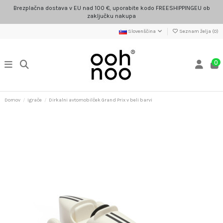
Brezplačna dostava v EU nad 100 €, uporabite kodo FREESHIPPINGEU ob
zaključku nakupa
Slovenščina
Seznam želja (
0
)
0
Domov
Igrače
Dirkalni avtomobilček Grand Prix v beli barvi