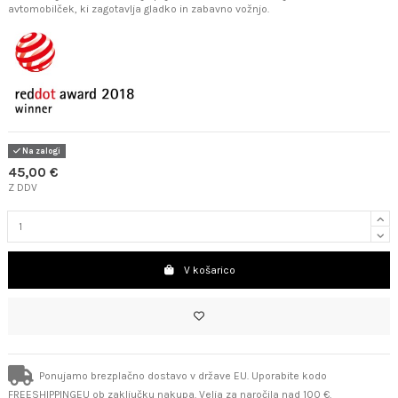
avtomobilček, ki zagotavlja gladko in zabavno vožnjo.
Na zalogi
45,00 €
Z DDV
V košarico
Ponujamo brezplačno dostavo v države EU. Uporabite kodo
FREESHIPPINGEU ob zaključku nakupa. Velja za naročila nad 100 €.