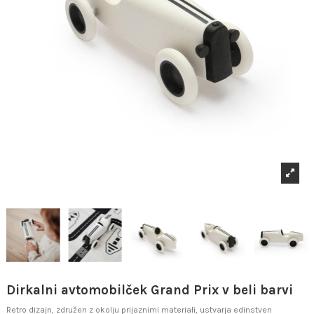
Dirkalni avtomobilček Grand Prix v beli barvi
Retro dizajn, združen z okolju prijaznimi materiali, ustvarja edinstven