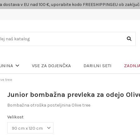
a dostava v EU nad 100 €, uporabite kodo FREESHIPPINGEU ob zaklju
VSE ZA DOJENČKA
DARILNI SETI
ZADNJA
LJNINA
ve tree
Junior bombažna prevleka za odejo Olive
Bombažna otroška posteljnina Olive tree
Velikost