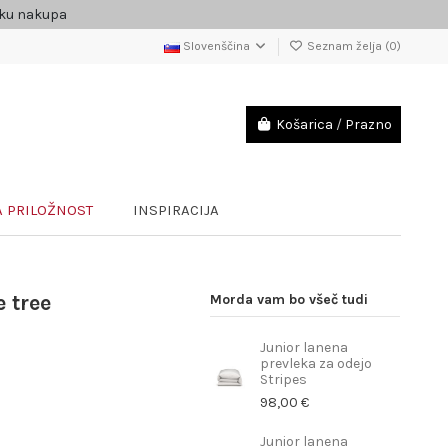
čku nakupa
Slovenščina
Seznam želja (
0
)
Košarica
/
Prazno
 PRILOŽNOST
INSPIRACIJA
 tree
Morda vam bo všeč tudi
Junior lanena
prevleka za odejo
Stripes
98,00 €
Junior lanena