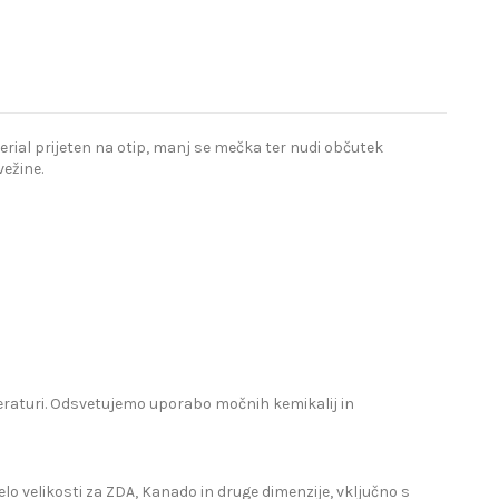
terial prijeten na otip, manj se mečka ter nudi občutek
ežine.
mperaturi. Odsvetujemo uporabo močnih kemikalij in
lo velikosti za ZDA, Kanado in druge dimenzije, vključno s