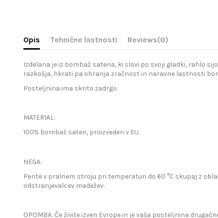
Opis
Tehnične lastnosti
Reviews
(0)
Izdelana je iz bombaž satena, ki slovi po svoji gladki, rahlo s
razkošja, hkrati pa ohranja zračnost in naravne lastnosti bomb
Posteljnina ima skrito zadrgo.
MATERIAL:
100% bombaž saten, proizveden v EU.
NEGA:
Perite v pralnem stroju pri temperaturi do 60 °C skupaj z obla
odstranjevalcev madežev.
OPOMBA: Če živite izven Evrope in je vaša posteljnina drugačne