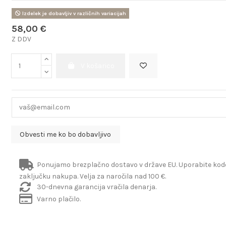
Izdelek je dobavljiv v različnih variacijah
58,00 €
Z DDV
V košarico
Ponujamo brezplačno dostavo v države EU. Uporabite ko
zaključku nakupa. Velja za naročila nad 100 €.
30-dnevna garancija vračila denarja.
Varno plačilo.