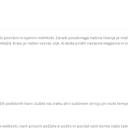
ijoči površini in izjemni mehkobi. Zaradi posebnega načina tkanja je ma
aža. Krasi jo nežen vzorec oljk, ki doda pridih naravne elegance in sv
čili podobnih barv. Sušite na zraku ali v sušilnem stroju pri nizki te
 velikosti, nam prosim pošljite e-pošto in poslali vam bomo našo tabe