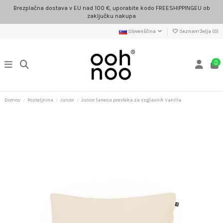
Brezplačna dostava v EU nad 100 €, uporabite kodo FREESHIPPINGEU ob
zaključku nakupa
Slovenščina
Seznam želja (
0
)
0
Domov
Posteljnina
Junior
Junior lanena prevleka za vzglavnik Vanilla