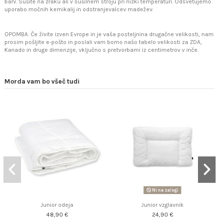
barv. Sušite na zraku ali v sušilnem stroju pri nizki temperaturi. Odsvetujemo
uporabo močnih kemikalij in odstranjevalcev madežev.
OPOMBA: Če živite izven Evrope in je vaša posteljnina drugačne velikosti, nam
prosim pošljite e-pošto in poslali vam bomo našo tabelo velikosti za ZDA,
Kanado in druge dimenzije, vključno s pretvorbami iz centimetrov v inče.
Morda vam bo všeč tudi
Ni na zalogi
Junior odeja
Junior vzglavnik
48,90 €
24,90 €