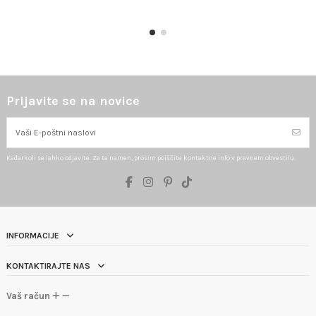
Prijavite se na novice
Kadarkoli se lahko odjavite. Za ta namen, prosim poiščite kontaktne info v pravnem obvestilu.
INFORMACIJE
KONTAKTIRAJTE NAS
Vaš račun