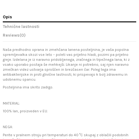
Opis
Tehnične lastnosti
Reviews
(0)
Naša predhodno oprana in zmehčana lanena posteljnina, je vaša popolna
spremljevalka skozi vse leto – poleti vas prijetno hladi, pozimi pa prijetno
greje. Izdelana je iz naravno pridobljenega, zračnega in trpežnega lana, ki z
vsako uporabo postaja še mehkejši. Likanje ni potrebno, saj njen naravno
zmečkan videz ustvarja sproščen in brezčasen čar. Poleg tega ima
antibakterijske in proti glivične lastnosti, ki prispevajo k bolj zdravemu in
udobnemu spancu.
Posteljnina ima skrito zadrgo.
MATERIAL:
100% lan, proizveden v EU.
NEGA:
Perite v pralnem stroju pri temperaturi do 40 °C skupaj z oblačili podobnih