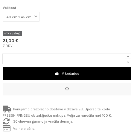
Velikost
Na zalogi
31,00 €
Z DDV
V košarico
Ponujamo brezplačno dostavo v države EU. Uporabite kodo
FREESHIPPINGEU ob zaključku nakupa. Velja za naročila nad 100 €.
30-dnevna garancija vračila denarja.
Varno plačilo.