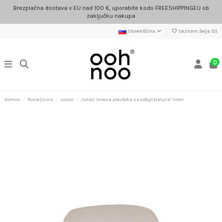
Brezplačna dostava v EU nad 100 €, uporabite kodo FREESHIPPINGEU ob
zaključku nakupa
Slovenščina
Seznam želja (
0
)
0
Domov
Posteljnina
Junior
Junior lanena prevleka za odejo Natural linen