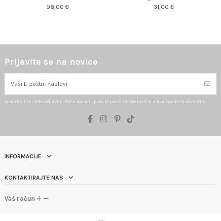
98,00 €
31,00 €
Prijavite se na novice
Kadarkoli se lahko odjavite. Za ta namen, prosim poiščite kontaktne info v pravnem obvestilu.
INFORMACIJE
KONTAKTIRAJTE NAS
Vaš račun