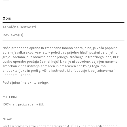
Opis
Tehnične lastnosti
Reviews
(0)
Naša predhodno oprana in zmehčana lanena posteljnina, je vaša popolna
spremljevalka skozi vse leto – poleti vas prijetno hladi, pozimi pa prijetno
greje. Izdelana je iz naravno pridobljenega, zračnega in trpežnega lana, ki z
vsako uporabo postaja še mehkejši. Likanje ni potrebno, saj njen naravno
zmečkan videz ustvarja sproščen in brezčasen čar. Poleg tega ima
antibakterijske in proti glivične lastnosti, ki prispevajo k bolj zdravemu in
udobnemu spancu.
Posteljnina ima skrito zadrgo.
MATERIAL:
100% lan, proizveden v EU.
NEGA:
Perite v pralnem stroju pri temperaturi do 40 °C skupaj z oblačili podobnih