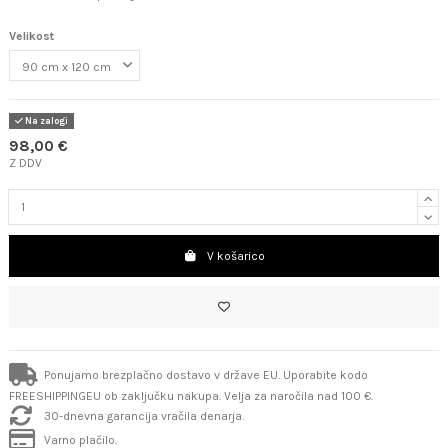
Velikost
Na zalogi
98,00 €
Z DDV
V košarico
Ponujamo brezplačno dostavo v države EU. Uporabite kodo
FREESHIPPINGEU ob zaključku nakupa. Velja za naročila nad 100 €.
30-dnevna garancija vračila denarja.
Varno plačilo.