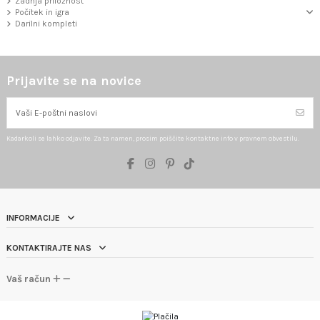
Zadnja priložnost
Počitek in igra
Darilni kompleti
Prijavite se na novice
Kadarkoli se lahko odjavite. Za ta namen, prosim poiščite kontaktne info v pravnem obvestilu.
INFORMACIJE
KONTAKTIRAJTE NAS
Vaš račun