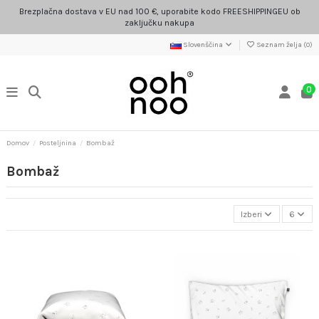
Brezplačna dostava v EU nad 100 €, uporabite kodo FREESHIPPINGEU ob
zaključku nakupa
Slovenščina
Seznam želja (
0
)
0
Domov
Posteljnina
Bombaž
Bombaž
Izberi
6