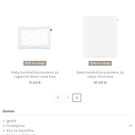
Ni na zalogi
Ni na zalogi
Baby bombažna prevleka za
Baby bombažna prevleka za
vzglavnik Black olive tree
odejo Olive tree
17,00 €
47,00 €
1
2
Domov
Igrače
Posteljnina
Vse za dojenčka