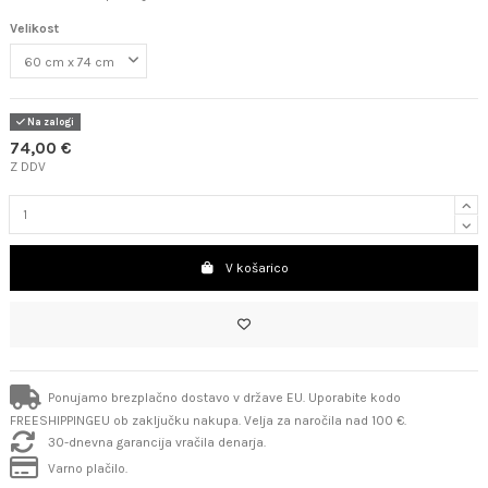
Velikost
Na zalogi
74,00 €
Z DDV
V košarico
Ponujamo brezplačno dostavo v države EU. Uporabite kodo
FREESHIPPINGEU ob zaključku nakupa. Velja za naročila nad 100 €.
30-dnevna garancija vračila denarja.
Varno plačilo.