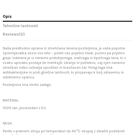
Opis
Tehnične lastnosti
Reviews
(0)
Naša predhodno oprana in zmehčana lanena posteljnina, je vaša popolna
spremljevalka skozi vse leto – poleti vas prijetno hladi, pozimi pa prijetno
greje. Izdelana je iz naravno pridobljenega, zračnega in trpežnega lana, ki z
vsako uporabo postaja še mehkejši. Likanje ni potrebno, saj njen naravno
zmečkan videz ustvarja sproščen in brezčasen čar. Poleg tega ima
antibakterijske in proti glivične lastnosti, ki prispevajo k bolj zdravemu in
udobnemu spancu.
Posteljnina ima skrito zadrgo.
MATERIAL:
100% lan, proizveden v EU.
NEGA:
Perite v pralnem stroju pri temperaturi do 40 °C skupaj z oblačili podobnih