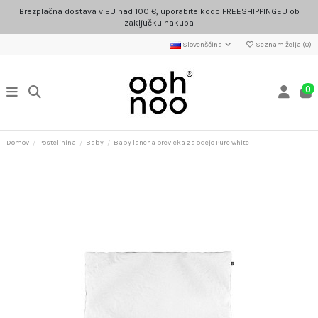
Brezplačna dostava v EU nad 100 €, uporabite kodo FREESHIPPINGEU ob
zaključku nakupa
Slovenščina
Seznam želja (
0
)
0
Domov
Posteljnina
Baby
Baby lanena prevleka za odejo Pure white