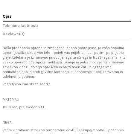
Opis
Tehnične lastnosti
Reviews
(0)
Naša predhodno oprana in zmehčana lanena posteljnina, je vaša popolna
spremljevalka skozi vse leto – poleti vas prijetno hladi, pozimi pa prijetno
greje. Izdelana je iz naravno pridobljenega, zračnega in trpežnega lana, ki z
vsako uporabo postaja še mehkejši. Likanje ni potrebno, saj njen naravno
zmečkan videz ustvarja sproščen in brezčasen čar. Poleg tega ima
antibakterijske in proti glivične lastnosti, ki prispevajo k bolj zdravemu in
udobnemu spancu.
Posteljnina ima skrito zadrgo.
MATERIAL:
100% lan, proizveden v EU.
NEGA:
Perite v pralnem stroju pri temperaturi do 40 °C skupaj z oblačili podobnih