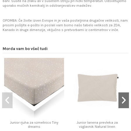
barv. Sušite na zraku ali v sušilnem stroju pri nizki temperaturi. Odsvetujemo
uporabo močnih kemikalij in odstranjevalcev madežev.
OPOMBA: Če živite izven Evrope in je vaša posteljnina drugačne velikosti, nam
prosim pošljite e-pošto in poslali vam bomo našo tabelo velikosti za ZDA,
Kanado in druge dimenzije, vključno s pretvorbami iz centimetrov v inče.
Morda vam bo všeč tudi
Junior rjuha za vzmetnico Tiny
Junior lanena prevleka za
dreams
vzglavnik Natural linen