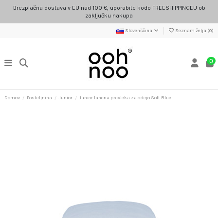
Brezplačna dostava v EU nad 100 €, uporabite kodo FREESHIPPINGEU ob
zaključku nakupa
Slovenščina
Seznam želja (
0
)
0
Domov
Posteljnina
Junior
Junior lanena prevleka za odejo Soft Blue