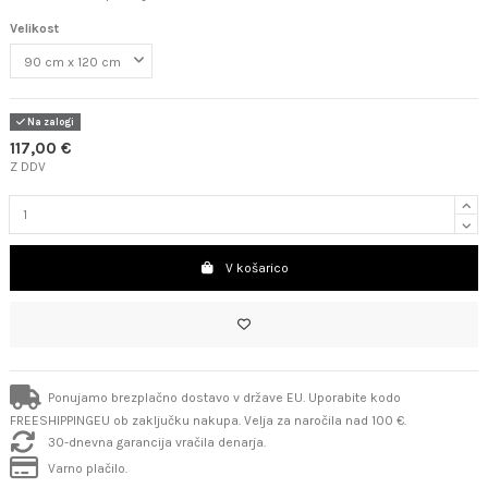
Velikost
Na zalogi
117,00 €
Z DDV
V košarico
Ponujamo brezplačno dostavo v države EU. Uporabite kodo
FREESHIPPINGEU ob zaključku nakupa. Velja za naročila nad 100 €.
30-dnevna garancija vračila denarja.
Varno plačilo.