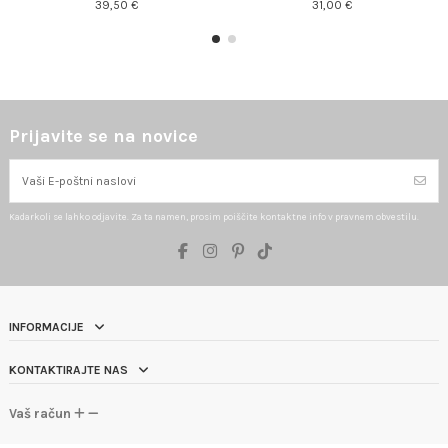
39,50 €
31,00 €
Prijavite se na novice
Kadarkoli se lahko odjavite. Za ta namen, prosim poiščite kontaktne info v pravnem obvestilu.
INFORMACIJE
KONTAKTIRAJTE NAS
Vaš račun