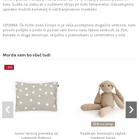
barv. Sušite na zraku ali v sušilnem stroju pri nizki temperaturi. Odsvetujemo
uporabo močnih kemikalij in odstranjevalcev madežev.
OPOMBA: Če živite izven Evrope in je vaša posteljnina drugačne velikosti, nam
prosim pošljite e-pošto in poslali vam bomo našo tabelo velikosti za ZDA,
Kanado in druge dimenzije, vključno s pretvorbami iz centimetrov v inče.
Morda vam bo všeč tudi
−30%
Ni na zalogi
Junior lanena prevleka za
Kvačkani bombažni zajček
vzglavnik Buttons
medene barve