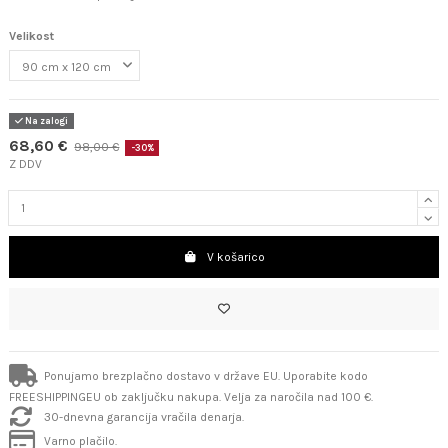
Velikost
Na zalogi
68,60 €
98,00 €
-30%
Z DDV
V košarico
Ponujamo brezplačno dostavo v države EU. Uporabite kodo
FREESHIPPINGEU ob zaključku nakupa. Velja za naročila nad 100 €.
30-dnevna garancija vračila denarja.
Varno plačilo.