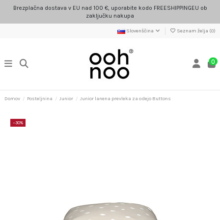
Brezplačna dostava v EU nad 100 €, uporabite kodo FREESHIPPINGEU ob
zaključku nakupa
Slovenščina
Seznam želja (
0
)
0
Domov
Posteljnina
Junior
Junior lanena prevleka za odejo Buttons
−30%