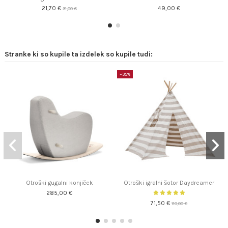
21,70 €
49,00 €
31,00 €
Stranke ki so kupile ta izdelek so kupile tudi:
−35%
Otroški gugalni konjiček
Otroški igralni šotor Daydreamer
285,00 €
71,50 €
110,00 €