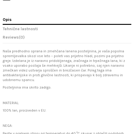
Opis
Tehnične lastnosti
Reviews
(0)
Naša predhodno oprana in zmehčana lanena posteljnina, je vaša popolna
spremljevalka skozi vse leto – poleti vas prijetno hladi, pozimi pa prijetno
greje. Izdelana je iz naravno pridobljenega, zračnega in trpežnega lana, ki z
vsako uporabo postaja še mehkejši. Likanje ni potrebno, saj njen naravno
zmečkan videz ustvarja sproščen in brezčasen čar. Poleg tega ima
antibakterijske in proti glivične lastnosti, ki prispevajo k bolj zdravemu in
udobnemu spancu.
Posteljnina ima skrito zadrgo.
MATERIAL:
100% lan, proizveden v EU.
NEGA:
Perite v pralnem stroju pri temperaturi do 40 °C skupaj z oblačili podobnih