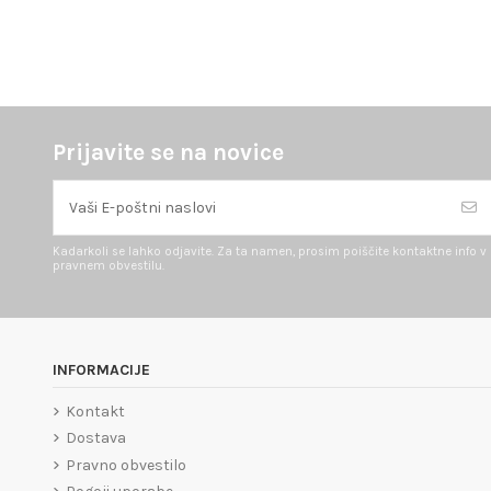
Prijavite se na novice
Kadarkoli se lahko odjavite. Za ta namen, prosim poiščite kontaktne info v
pravnem obvestilu.
INFORMACIJE
Kontakt
Dostava
Pravno obvestilo