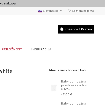
čku nakupa
Slovenščina
Seznam želja (
0
)
Košarica
/
Prazno
 PRILOŽNOST
INSPIRACIJA
white
Morda vam bo všeč tudi
Baby bombažna
prevleka za odejo
Olive...
47,00 €
Baby bombažna