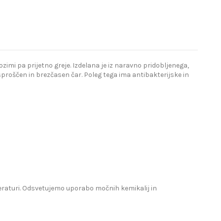
imi pa prijetno greje. Izdelana je iz naravno pridobljenega,
proščen in brezčasen čar. Poleg tega ima antibakterijske in
mperaturi. Odsvetujemo uporabo močnih kemikalij in