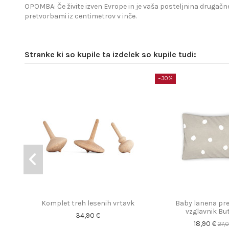
OPOMBA: Če živite izven Evrope in je vaša posteljnina drugačne
pretvorbami iz centimetrov v inče.
Stranke ki so kupile ta izdelek so kupile tudi:
−30%
Komplet treh lesenih vrtavk
Baby lanena pre
vzglavnik Bu
34,90 €
18,90 €
27,