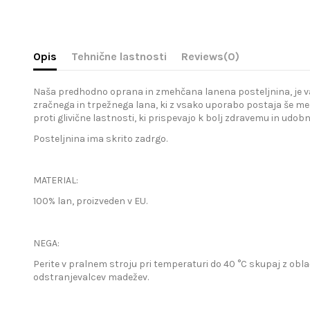
Opis
Tehnične lastnosti
Reviews
(0)
Naša predhodno oprana in zmehčana lanena posteljnina, je vaša 
zračnega in trpežnega lana, ki z vsako uporabo postaja še meh
proti glivične lastnosti, ki prispevajo k bolj zdravemu in udo
Posteljnina ima skrito zadrgo.
MATERIAL:
100% lan, proizveden v EU.
NEGA:
Perite v pralnem stroju pri temperaturi do 40 °C skupaj z obla
odstranjevalcev madežev.