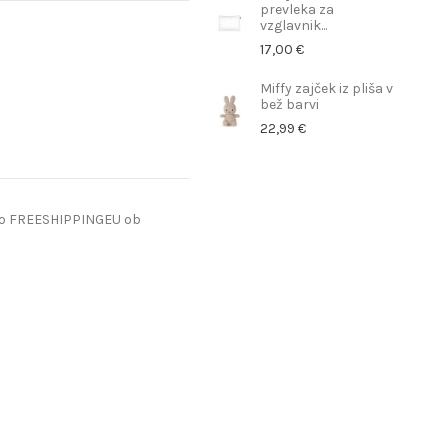
prevleka za
vzglavnik...
17,00 €
Miffy zajček iz pliša v
bež barvi
22,99 €
do FREESHIPPINGEU ob