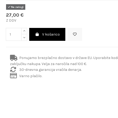
Na zalogi
27,00 €
Z DDV
V košarico
Ponujamo brezplačno dostavo v države EU. Uporabite ko
zaključku nakupa. Velja za naročila nad 100 €.
30-dnevna garancija vračila denarja.
Varno plačilo.