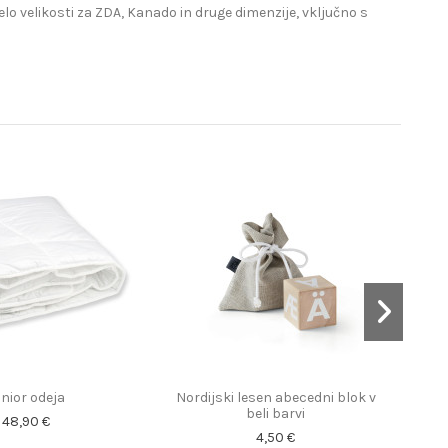
lo velikosti za ZDA, Kanado in druge dimenzije, vključno s
nior odeja
Nordijski lesen abecedni blok v
Bab
beli barvi
48,90 €
4,50 €