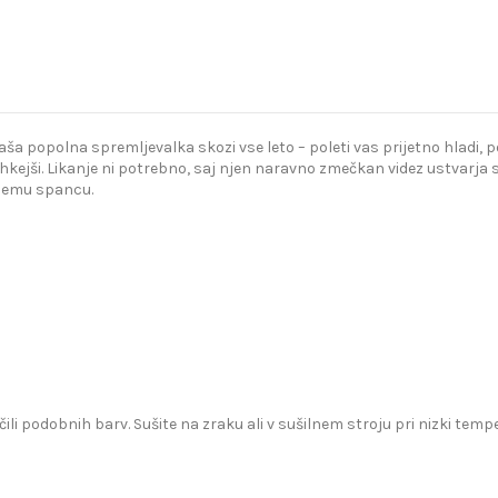
popolna spremljevalka skozi vse leto – poleti vas prijetno hladi, poz
kejši. Likanje ni potrebno, saj njen naravno zmečkan videz ustvarja s
bnemu spancu.
čili podobnih barv. Sušite na zraku ali v sušilnem stroju pri nizki te