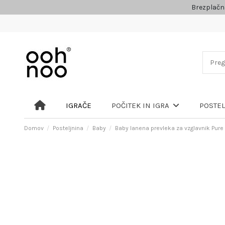
Brezplačn
IGRAČE
POČITEK IN IGRA
POSTE
Domov
Posteljnina
Baby
Baby lanena prevleka za vzglavnik Pure