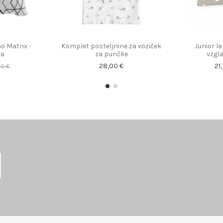
o Matrix -
Komplet posteljnine za voziček
Junior l
va
za punčke
vzgl
28,00 €
21
00 €