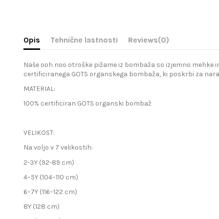
Opis
Tehnične lastnosti
Reviews
(0)
Naše ooh noo otroške pižame iz bombaža so izjemno mehke in stil
certificiranega GOTS organskega bombaža, ki poskrbi za nar
MATERIAL:
100% certificiran GOTS organski bombaž
VELIKOST:
Na voljo v 7 velikostih:
2-3Y (92-89 cm)
4–5Y (104–110 cm)
6–7Y (116–122 cm)
8Y (128 cm)