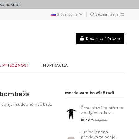
čku nakupa
Slovenščina
Seznam želja (
0
)
Košarica
/
Prazno
 PRILOŽNOST
INSPIRACIJA
z bombaža
Morda vam bo všeč tudi
sanje in udobno noč brez
Črna otroška pižama
z dolgimi rokavi...
19,56 €
48,90 €
Junior lanena
prevleka za odejo...