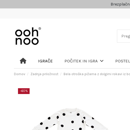
Brezplačn
IGRAČE
POČITEK IN IGRA
POSTE
Domov
Zadnja priložnost
Bela otroška pižama z dolgimi rokavi iz 
−60%