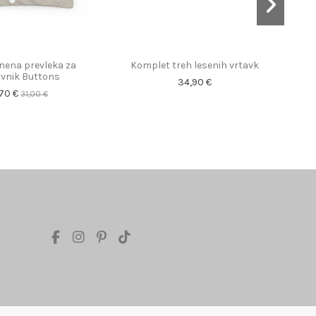
anena prevleka za
Komplet treh lesenih vrtavk
avnik Buttons
34,90 €
,70 €
31,00 €