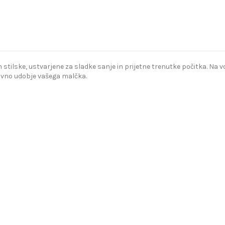
ske, ustvarjene za sladke sanje in prijetne trenutke počitka. Na voljo 
avno udobje vašega malčka.