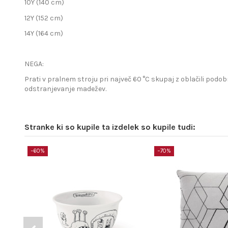
10Y (140 cm)
12Y (152 cm)
14Y (164 cm)
NEGA:
Prati v pralnem stroju pri največ 60 °C skupaj z oblačili podobn
odstranjevanje madežev.
Stranke ki so kupile ta izdelek so kupile tudi:
−60%
−70%