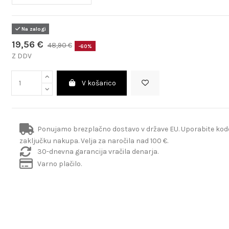
Na zalogi
19,56 €
48,90 €
-60%
Z DDV
V košarico
Ponujamo brezplačno dostavo v države EU. Uporabite ko
zaključku nakupa. Velja za naročila nad 100 €.
30-dnevna garancija vračila denarja.
Varno plačilo.