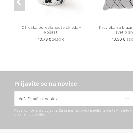
Otroška porcelanasta skleda -
Prevleka za blazin
Pošasti
svetlo si
10,76 €
10,50 €
26,90 €
35,
Prijavite se na novice
Kadarkoli se lahko odjavite. Za ta namen, prosim poiščite kontaktne info v
pravnem obvestilu.