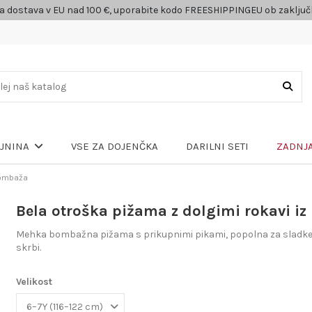
a dostava v EU nad 100 €, uporabite kodo FREESHIPPINGEU ob zaklju
VSE ZA DOJENČKA
DARILNI SETI
ZADNJA
LJNINA
bombaža
Bela otroška pižama z dolgimi rokavi i
Mehka bombažna pižama s prikupnimi pikami, popolna za sladke 
skrbi.
Velikost